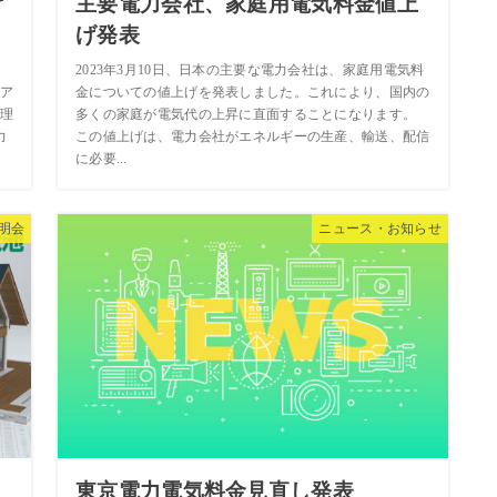
げ
主要電力会社、家庭用電気料金値上
げ発表
経
2023年3月10日、日本の主要な電力会社は、家庭用電気料
ア
金についての値上げを発表しました。これにより、国内の
理
多くの家庭が電気代の上昇に直面することになります。
力
この値上げは、電力会社がエネルギーの生産、輸送、配信
に必要...
明会
ニュース・お知らせ
東京電力電気料金見直し発表