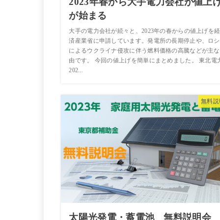
2023年春から大手電力会社が値上
が始まる
大手の電力会社が続々と、2023年の春からの値上げを
済産業省に申請しています。発電所の長期停止や、ロシ
によるウクライナ侵攻に伴う燃料価格の高騰などが主な
由です。 今回の値上げを簡単にまとめました。 東北電
202...
無料説
太陽光発電・蓄電池 無料説明会