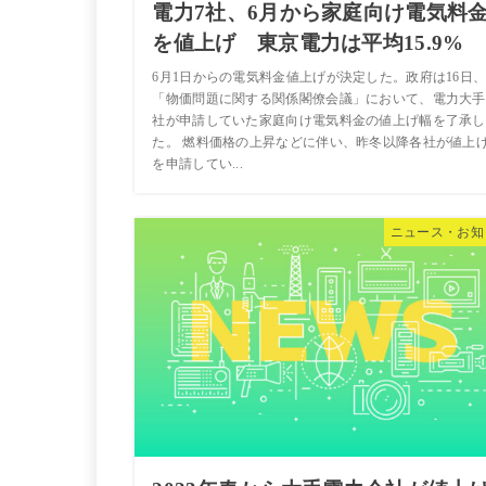
電力7社、6月から家庭向け電気料
を値上げ 東京電力は平均15.9%
6月1日からの電気料金値上げが決定した。政府は16日
「物価問題に関する関係閣僚会議」において、電力大手
社が申請していた家庭向け電気料金の値上げ幅を了承し
た。 燃料価格の上昇などに伴い、昨冬以降各社が値上
を申請してい...
ニュース・お知