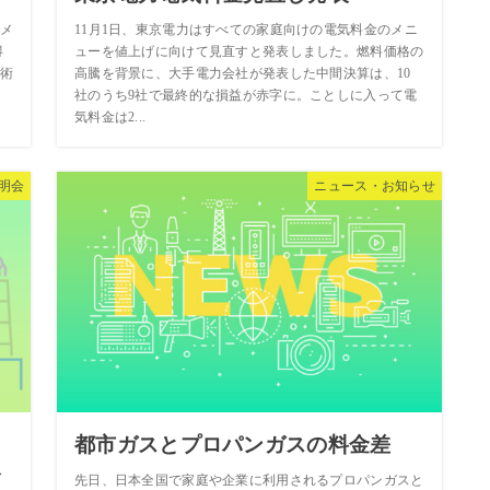
メ
11月1日、東京電力はすべての家庭向けの電気料金のメニ
得
ューを値上げに向けて見直すと発表しました。燃料価格の
術
高騰を背景に、大手電力会社が発表した中間決算は、10
社のうち9社で最終的な損益が赤字に。ことしに入って電
気料金は2...
明会
ニュース・お知らせ
由
都市ガスとプロパンガスの料金差
会
先日、日本全国で家庭や企業に利用されるプロパンガスと