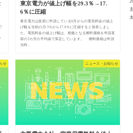
金
東京電力が値上げ幅を29.3％→17.
6％に圧縮
、
東京電力は政府に申請している6月からの電気料金の値上
7
げ幅を当初の29.3％から17.6％に圧縮すると発表しまし
た。電気料金の値上げ幅は、根拠となる燃料価格を申請直
げ
前の3カ月の平均値で算定しています。 燃料価格は申請
当時...
らせ
ニュース・お知らせ